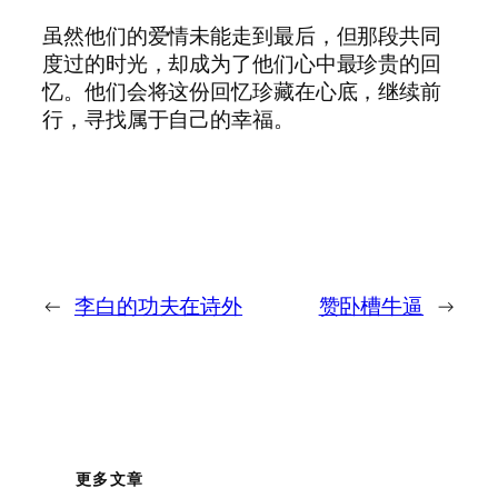
虽然他们的爱情未能走到最后，但那段共同
度过的时光，却成为了他们心中最珍贵的回
忆。他们会将这份回忆珍藏在心底，继续前
行，寻找属于自己的幸福。
←
李白的功夫在诗外
赞卧槽牛逼
→
更多文章