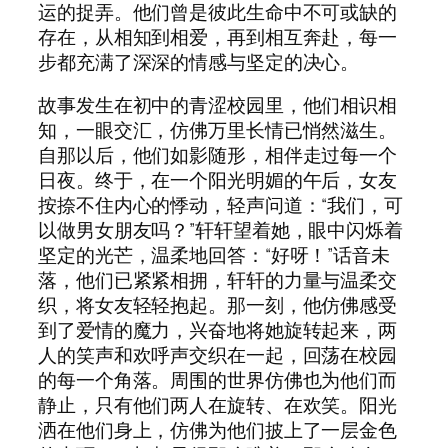
运的捉弄。他们曾是彼此生命中不可或缺的
存在，从相知到相爱，再到相互奔赴，每一
步都充满了深深的情感与坚定的决心。
故事发生在初中的青涩校园里，他们相识相
知，一眼交汇，仿佛万里长情已悄然滋生。
自那以后，他们如影随形，相伴走过每一个
日夜。终于，在一个阳光明媚的午后，女友
按捺不住内心的悸动，轻声问道：“我们，可
以做男女朋友吗？”轩轩望着她，眼中闪烁着
坚定的光芒，温柔地回答：“好呀！”话音未
落，他们已紧紧相拥，轩轩的力量与温柔交
织，将女友轻轻抱起。那一刻，他仿佛感受
到了爱情的魔力，兴奋地将她旋转起来，两
人的笑声和欢呼声交织在一起，回荡在校园
的每一个角落。周围的世界仿佛也为他们而
静止，只有他们两人在旋转、在欢笑。阳光
洒在他们身上，仿佛为他们披上了一层金色