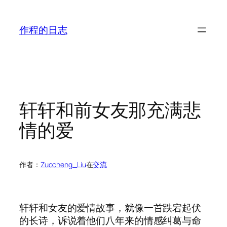
跳
至
作程的日志
内
容
轩轩和前女友那充满悲
情的爱
作者：
Zuocheng_Liu
在
交流
轩轩和女友的爱情故事，就像一首跌宕起伏
的长诗，诉说着他们八年来的情感纠葛与命