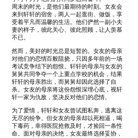
周末的时光，是他们最期待的时刻。女友会
来到轩轩的宿舍，两人一起逛街、做饭，享
受着平凡而温馨的生活。他们俨然一副小夫
妻的样子，彼此关心、彼此照顾，让人羡慕
不已。
然而，美好的时光总是短暂的。女友的母亲
对他们的恋情百般阻挠，只因多年前的一场
考试竞争结下的怨恨。轩轩的母亲与女友的
舅舅共同争夺一个上重点学校的机会，结果
轩轩的母亲胜出，而舅舅却因此选择了自
杀。女友的母亲将这份怨恨深埋心底，视轩
轩一家为仇敌，坚决反对他们的恋情。
为了爱情，轩轩和女友曾试图私奔，逃离这
无尽的纷争。但女友的母亲却以死相逼，喝
下毒药，幸得医院抢救及时，才捡回一条性
命。面对母亲的决绝，女友最终选择妥协，