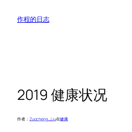
跳
至
作程的日志
内
容
2019 健康状况
作者：
Zuocheng_Liu
在
健康