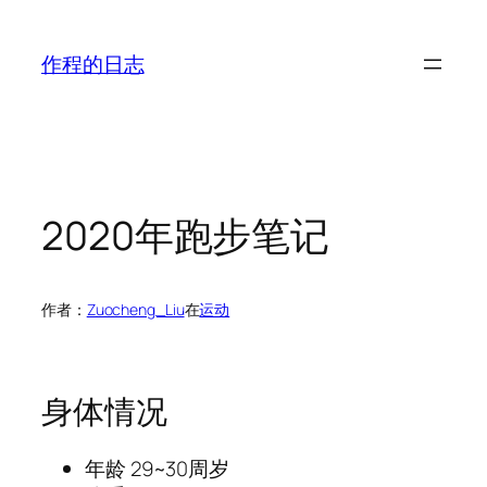
跳
至
作程的日志
内
容
2020年跑步笔记
作者：
Zuocheng_Liu
在
运动
身体情况
年龄 29~30周岁