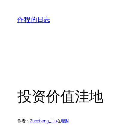
跳
至
作程的日志
内
容
投资价值洼地
作者：
Zuocheng_Liu
在
理财