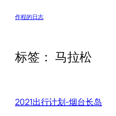
跳
至
作程的日志
内
容
标签：
马拉松
2021出行计划-烟台长岛