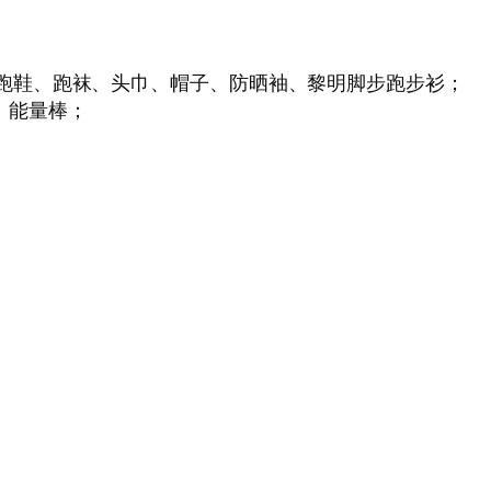
、跑鞋、跑袜、头巾、帽子、防晒袖、黎明脚步跑步衫；
、能量棒；