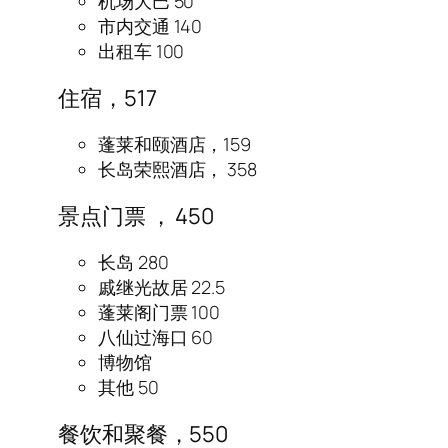
机场大巴 50
市内交通 140
出租车 100
住宿，517
蓬莱和颐酒店，159
长岛荣熙酒店， 358
景点门票 ， 450
长岛 280
戚继光故居 22.5
蓬莱阁门票 100
八仙过海口 60
博物馆
其他 50
餐饮和聚餐，550